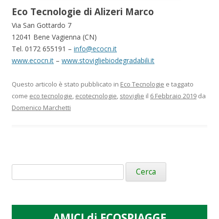
Eco Tecnologie di Alizeri Marco
Via San Gottardo 7
12041 Bene Vagienna (CN)
Tel. 0172 655191 –
info@ecocn.it
www.ecocn.it
–
www.stovigliebiodegradabili.it
Questo articolo è stato pubblicato in
Eco Tecnologie
e taggato
come
eco tecnologie
,
ecotecnologie
,
stoviglie
il
6 Febbraio 2019
da
Domenico Marchetti
Ricerca
per:
AMICI di ECOSPIAGGE