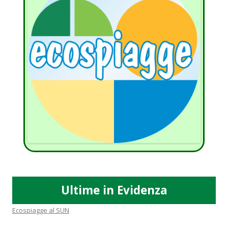
Ultime in Evidenza
Ecospiagge al SUN