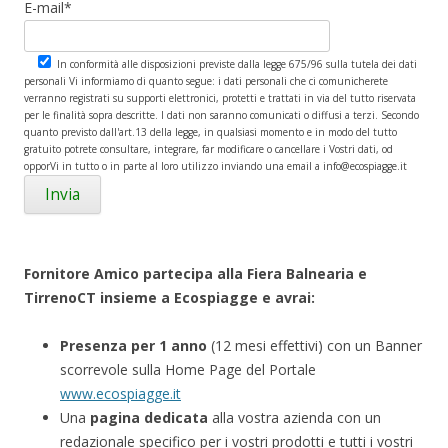
E-mail*
In conformità alle disposizioni previste dalla legge 675/96 sulla tutela dei dati
personali Vi informiamo di quanto segue: i dati personali che ci comunicherete
verranno registrati su supporti elettronici, protetti e trattati in via del tutto riservata
per le finalità sopra descritte. I dati non saranno comunicati o diffusi a terzi. Secondo
quanto previsto dall'art.13 della legge, in qualsiasi momento e in modo del tutto
gratuito potrete consultare, integrare, far modificare o cancellare i Vostri dati, od
opporVi in tutto o in parte al loro utilizzo inviando una email a info@ecospiagge.it
Fornitore Amico partecipa alla Fiera Balnearia e
TirrenoCT insieme a Ecospiagge e avrai:
Presenza per 1 anno
(12 mesi effettivi) con un Banner
scorrevole sulla Home Page del Portale
www.ecospiagge.it
Una
pagina dedicata
alla vostra azienda con un
redazionale specifico per i vostri prodotti e tutti i vostri