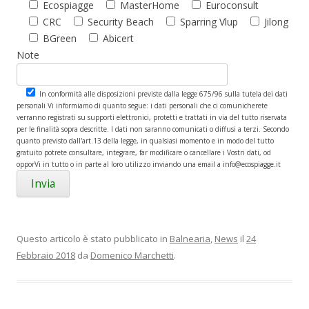
Ecospiagge
MasterHome
Euroconsult
CRC
Security Beach
Sparring Vlup
Jilong
BGreen
Abicert
Note
In conformità alle disposizioni previste dalla legge 675/96 sulla tutela dei dati
personali Vi informiamo di quanto segue: i dati personali che ci comunicherete
verranno registrati su supporti elettronici, protetti e trattati in via del tutto riservata
per le finalità sopra descritte. I dati non saranno comunicati o diffusi a terzi. Secondo
quanto previsto dall'art.13 della legge, in qualsiasi momento e in modo del tutto
gratuito potrete consultare, integrare, far modificare o cancellare i Vostri dati, od
opporVi in tutto o in parte al loro utilizzo inviando una email a info@ecospiagge.it
Questo articolo è stato pubblicato in
Balnearia
,
News
il
24
Febbraio 2018
da
Domenico Marchetti
.