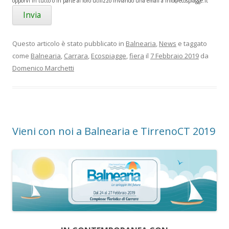
opporVi in tutto o in parte al loro utilizzo inviando una email a info@ecospiagge.it
Questo articolo è stato pubblicato in
Balnearia
,
News
e taggato
come
Balnearia
,
Carrara
,
Ecospiagge
,
fiera
il
7 Febbraio 2019
da
Domenico Marchetti
Vieni con noi a Balnearia e TirrenoCT 2019