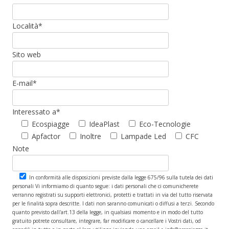
Località*
Sito web
E-mail*
Interessato a*
Ecospiagge
IdeaPlast
Eco-Tecnologie
Apfactor
Inoltre
Lampade Led
CFC
Note
In conformità alle disposizioni previste dalla legge 675/96 sulla tutela dei dati
personali Vi informiamo di quanto segue: i dati personali che ci comunicherete
verranno registrati su supporti elettronici, protetti e trattati in via del tutto riservata
per le finalità sopra descritte. I dati non saranno comunicati o diffusi a terzi. Secondo
quanto previsto dall'art.13 della legge, in qualsiasi momento e in modo del tutto
gratuito potrete consultare, integrare, far modificare o cancellare i Vostri dati, od