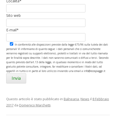
Località*
Sito web
E-mail*
In conformità alle disposizioni previste dalla legge 675/96 sulla tutela dei dati
personali Vi informiamo di quanto segue: i dati personali che ci comunicherete
verranno registrati su supporti elettronici, protetti e trattati in via del tutto riservata
per le finalità sopra descritte. I dati non saranno comunicati o diffusi a terzi. Secondo
quanto previsto dall'art.13 della legge, in qualsiasi momento e in modo del tutto
gratuito potrete consultare, integrare, far modificare o cancellare i Vostri dati, od
opporVi in tutto o in parte al loro utilizzo inviando una email a info@ecospiagge.it
Questo articolo è stato pubblicato in
Balnearia
,
News
il
8 Febbraio
2017
da
Domenico Marchetti
.