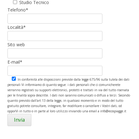
Studio Tecnico
Telefono*
Località*
Sito web
E-mail*
In conformità alle disposizioni previste dalla legge 675/96 sulla tutela dei dati
personali Vi informiamo di quanto segue: i dati personali che ci comunicherete
verranno registrati su supporti elettronici, protetti e trattati in via del tutto riservata
per le finalità sopra descritte. I dati non saranno comunicati o diffusi a terzi. Secondo
quanto previsto dall'art.13 della legge, in qualsiasi momento e in modo del tutto
gratuito potrete consultare, integrare, far modificare o cancellare i Vostri dati, od
opporVi in tutto o in parte al loro utilizzo inviando una email a info@ecospiagge.it