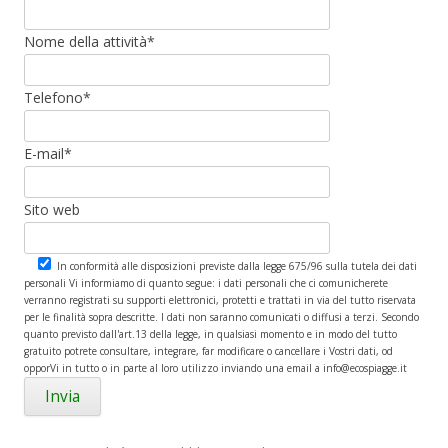
Nome della attività*
Telefono*
E-mail*
Sito web
In conformità alle disposizioni previste dalla legge 675/96 sulla tutela dei dati
personali Vi informiamo di quanto segue: i dati personali che ci comunicherete
verranno registrati su supporti elettronici, protetti e trattati in via del tutto riservata
per le finalità sopra descritte. I dati non saranno comunicati o diffusi a terzi. Secondo
quanto previsto dall'art.13 della legge, in qualsiasi momento e in modo del tutto
gratuito potrete consultare, integrare, far modificare o cancellare i Vostri dati, od
opporVi in tutto o in parte al loro utilizzo inviando una email a info@ecospiagge.it