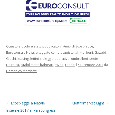
Questo articolo è stato pubblicato in
Amici di Ecospiagge
,
Euroconsult
,
News
e taggato come
acquisto
,
affitto
,
beni
,
Gazebi
,
Giochi
,
leasing
,
lettini
,
noleggio operativo
,
ombrelloni
,
sedie
Ho.re.ca.
,
stabilimenti balneari
,
tavoli
,
Tende
il
5 Dicembre 2017
da
Domenico Marchetti
Navigazione
←
Ecospiagge a Natale
Elettromarket Light
→
articolo
Insieme 2017 al Palacongressi