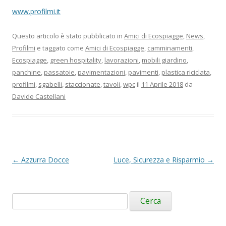
www.profilmi.it
Questo articolo è stato pubblicato in
Amici di Ecospiagge
,
News
,
Profilmi
e taggato come
Amici di Ecospiagge
,
camminamenti
,
Ecospiagge
,
green hospitality
,
lavorazioni
,
mobili giardino
,
panchine
,
passatoie
,
pavimentazioni
,
pavimenti
,
plastica riciclata
,
profilmi
,
sgabelli
,
staccionate
,
tavoli
,
wpc
il
11 Aprile 2018
da
Davide Castellani
Navigazione
←
Azzurra Docce
Luce, Sicurezza e Risparmio
→
articolo
Ricerca
per: