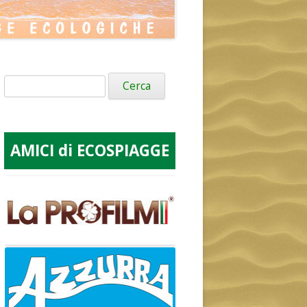
Ricerca
per:
AMICI di ECOSPIAGGE