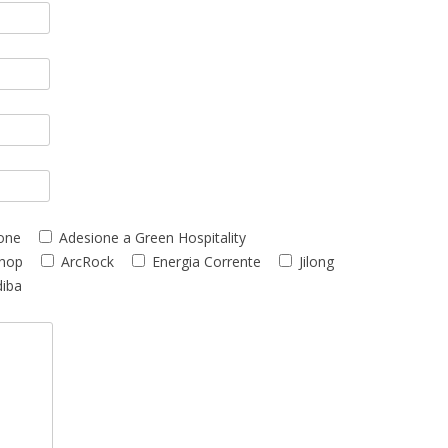
one
Adesione a Green Hospitality
Shop
ArcRock
Energia Corrente
Jilong
diba