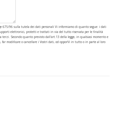
gge 675/96 sulla tutela dei dati personali Vi informiamo di quanto segue: i dati
orti elettronici, protetti e trattati in via del tutto riservata per le finalità
 a terzi. Secondo quanto previsto dall'art.13 della legge, in qualsiasi momento e
far modificare o cancellare i Vostri dati, od opporVi in tutto o in parte al loro