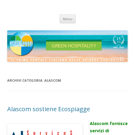
ECOSPIAGGE
Vai
Menu
al
contenuto
ARCHIVI CATEGORIA:
ALASCOM
Alascom sostiene Ecospiagge
Alascom fornisce
servizi di