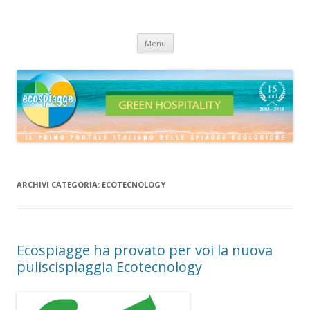
ECOSPIAGGE
Vai
Menu
al
contenuto
ARCHIVI CATEGORIA:
ECOTECNOLOGY
Ecospiagge ha provato per voi la nuova
puliscispiaggia Ecotecnology