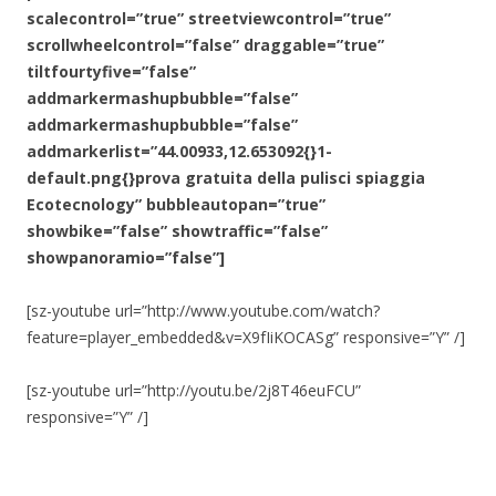
scalecontrol=”true” streetviewcontrol=”true”
scrollwheelcontrol=”false” draggable=”true”
tiltfourtyfive=”false”
addmarkermashupbubble=”false”
addmarkermashupbubble=”false”
addmarkerlist=”
44.00933,12.653092
{}1-
default.png{}prova gratuita della pulisci spiaggia
Ecotecnology” bubbleautopan=”true”
showbike=”false” showtraffic=”false”
showpanoramio=”false”]
[sz-youtube url=”http://www.youtube.com/watch?
feature=player_embedded&v=X9fIiKOCASg” responsive=”Y” /]
[sz-youtube url=”http://youtu.be/2j8T46euFCU”
responsive=”Y” /]