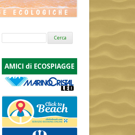
Ricerca
per:
AMICI di ECOSPIAGGE