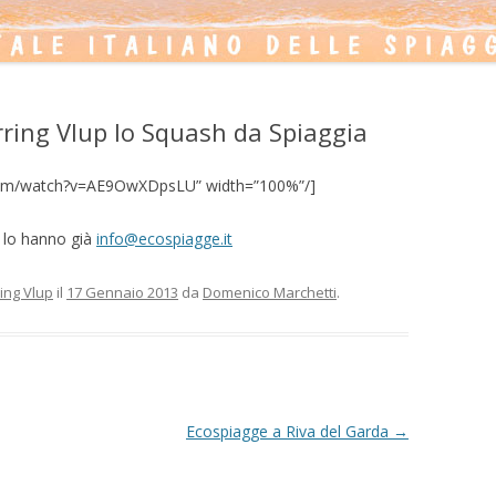
rring Vlup lo Squash da Spiaggia
.com/watch?v=AE9OwXDpsLU” width=”100%”/]
e lo hanno già
info@ecospiagge.it
ing Vlup
il
17 Gennaio 2013
da
Domenico Marchetti
.
Ecospiagge a Riva del Garda
→