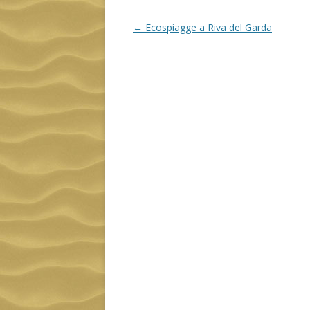
Navigazione
←
Ecospiagge a Riva del Garda
articolo