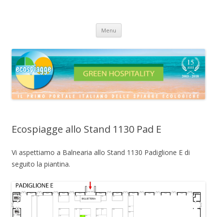
ECOSPIAGGE
Vai
Menu
al
contenuto
Ecospiagge allo Stand 1130 Pad E
Vi aspettiamo a Balnearia allo Stand 1130 Padiglione E di
seguito la piantina.