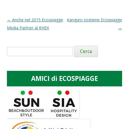
Navigazione
←
Anche nel 2015 Ecospiagge
Kanguro sostiene Ecospiagge
articolo
Media Partner al RHEX
→
Ricerca
per:
AMICI di ECOSPIAGGE