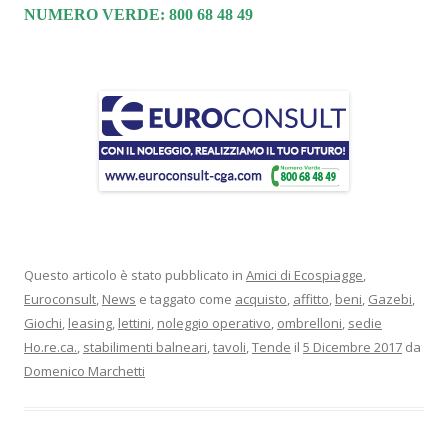
NUMERO VERDE: 800 68 48 49
Questo articolo è stato pubblicato in
Amici di Ecospiagge
,
Euroconsult
,
News
e taggato come
acquisto
,
affitto
,
beni
,
Gazebi
,
Giochi
,
leasing
,
lettini
,
noleggio operativo
,
ombrelloni
,
sedie
Ho.re.ca.
,
stabilimenti balneari
,
tavoli
,
Tende
il
5 Dicembre 2017
da
Domenico Marchetti