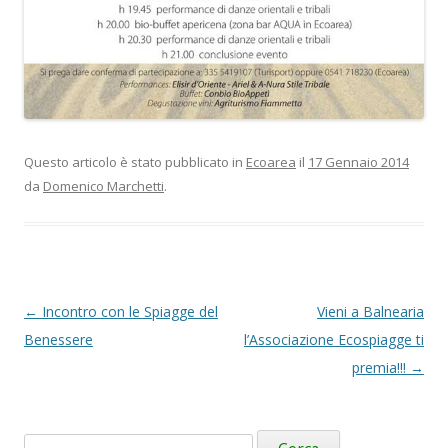
Questo articolo è stato pubblicato in
Ecoarea
il
17 Gennaio 2014
da
Domenico Marchetti
.
Navigazione
←
Incontro con le Spiagge del
Vieni a Balnearia
articolo
Benessere
l’Associazione Ecospiagge ti
premia!!!
→
Ricerca