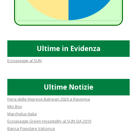
Ultime in Evidenza
Ecospiagge al SUN
Ultime Notizie
Fiera delle Imprese Balneari 2020 a Ravenna
Mio Box
Marchelux Italia
Ecospiagge Green Hospitality al SUN SIA 2019
Banca Popolare Valconca