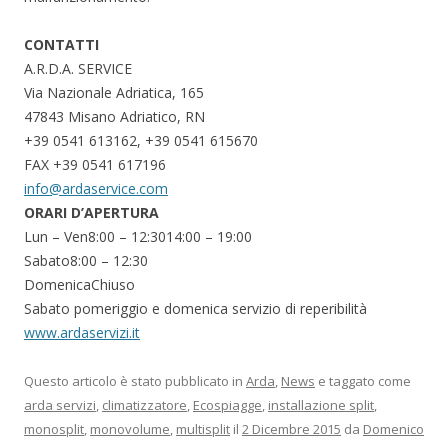
CONTATTI
A.R.D.A. SERVICE
Via Nazionale Adriatica, 165
47843 Misano Adriatico, RN
+39 0541 613162, +39 0541 615670
FAX +39 0541 617196
info@ardaservice.com
ORARI D’APERTURA
Lun – Ven
8:00
–
12:30
14:00
–
19:00
Sabato
8:00
–
12:30
DomenicaChiuso
Sabato pomeriggio e domenica servizio di reperibilità
www.ardaservizi.it
Questo articolo è stato pubblicato in
Arda
,
News
e taggato come
arda servizi
,
climatizzatore
,
Ecospiagge
,
installazione split
,
monosplit
,
monovolume
,
multisplit
il
2 Dicembre 2015
da
Domenico