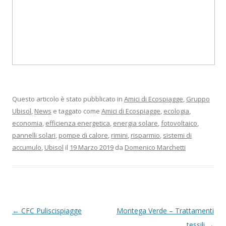
Questo articolo è stato pubblicato in
Amici di Ecospiagge
,
Gruppo
Ubisol
,
News
e taggato come
Amici di Ecospiagge
,
ecologia
,
economia
,
efficienza energetica
,
energia solare
,
fotovoltaico
,
pannelli solari
,
pompe di calore
,
rimini
,
risparmio
,
sistemi di
accumulo
,
Ubisol
il
19 Marzo 2019
da
Domenico Marchetti
Navigazione
←
CFC Puliscispiagge
Montega Verde – Trattamenti
articolo
tessili
→