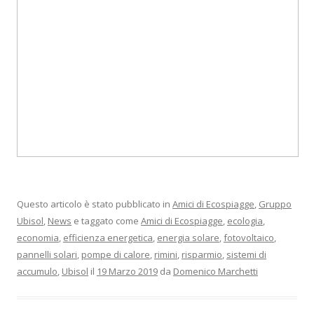
Questo articolo è stato pubblicato in
Amici di Ecospiagge
,
Gruppo
Ubisol
,
News
e taggato come
Amici di Ecospiagge
,
ecologia
,
economia
,
efficienza energetica
,
energia solare
,
fotovoltaico
,
pannelli solari
,
pompe di calore
,
rimini
,
risparmio
,
sistemi di
accumulo
,
Ubisol
il
19 Marzo 2019
da
Domenico Marchetti