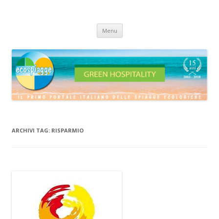
ECOSPIAGGE
Vai
Menu
al
contenuto
ARCHIVI TAG:
RISPARMIO