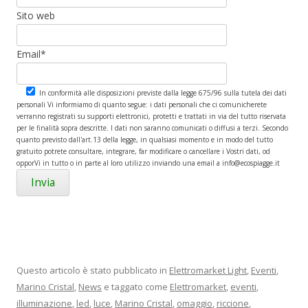
Sito web
Email*
In conformità alle disposizioni previste dalla legge 675/96 sulla tutela dei dati
personali Vi informiamo di quanto segue: i dati personali che ci comunicherete
verranno registrati su supporti elettronici, protetti e trattati in via del tutto riservata
per le finalità sopra descritte. I dati non saranno comunicati o diffusi a terzi. Secondo
quanto previsto dall'art.13 della legge, in qualsiasi momento e in modo del tutto
gratuito potrete consultare, integrare, far modificare o cancellare i Vostri dati, od
opporVi in tutto o in parte al loro utilizzo inviando una email a info@ecospiagge.it
Questo articolo è stato pubblicato in
Elettromarket Light
,
Eventi
,
Marino Cristal
,
News
e taggato come
Elettromarket
,
eventi
,
illuminazione
,
led
,
luce
,
Marino Cristal
,
omaggio
,
riccione
,