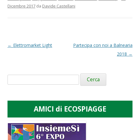
Dicembre 2017
da
Davide Castellani
Navigazione
←
Elettromarket Light
Partecipa con noi a Balnearia
articolo
2018
→
Ricerca
per:
AMICI di ECOSPIAGGE