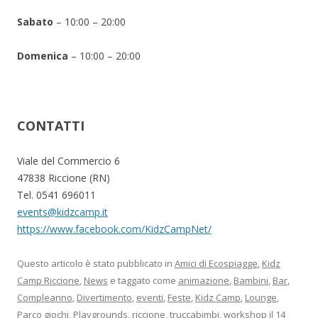
Sabato
– 10:00 – 20:00
Domenica
– 10:00 – 20:00
CONTATTI
Viale del Commercio 6
47838 Riccione (RN)
Tel. 0541 696011
events@kidzcamp.it
https://www.facebook.com/KidzCampNet/
Questo articolo è stato pubblicato in
Amici di Ecospiagge
,
Kidz
Camp Riccione
,
News
e taggato come
animazione
,
Bambini
,
Bar
,
Compleanno
,
Divertimento
,
eventi
,
Feste
,
Kidz Camp
,
Lounge
,
Parco giochi
,
Playgrounds
,
riccione
,
truccabimbi
,
workshop
il
14