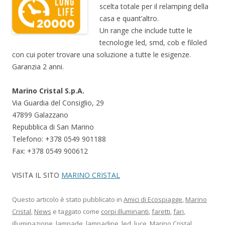
scelta totale per il relamping della
casa e quant’altro.
Un range che include tutte le
tecnologie led, smd, cob e filoled
con cui poter trovare una soluzione a tutte le esigenze.
Garanzia 2 anni.
Marino Cristal S.p.A.
Via Guardia del Consiglio, 29
47899 Galazzano
Repubblica di San Marino
Telefono: +378 0549 901188
Fax: +378 0549 900612
VISITA IL SITO
MARINO CRISTAL
Questo articolo è stato pubblicato in
Amici di Ecospiagge
,
Marino
Cristal
,
News
e taggato come
corpi illuminanti
,
faretti
,
fari
,
illuminazione
,
lampade
,
lampadine
,
led
,
luce
,
Marino Cristal
,