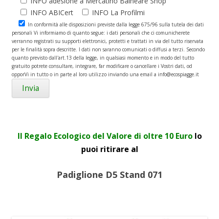
INFO adesione a Mercatino Balneare Shop
INFO ABICert
INFO La Profilmi
In conformità alle disposizioni previste dalla legge 675/96 sulla tutela dei dati
personali Vi informiamo di quanto segue: i dati personali che ci comunicherete
verranno registrati su supporti elettronici, protetti e trattati in via del tutto riservata
per le finalità sopra descritte. I dati non saranno comunicati o diffusi a terzi. Secondo
quanto previsto dall'art.13 della legge, in qualsiasi momento e in modo del tutto
gratuito potrete consultare, integrare, far modificare o cancellare i Vostri dati, od
opporVi in tutto o in parte al loro utilizzo inviando una email a info@ecospiagge.it
Il Regalo Ecologico del Valore di oltre 10 Euro
lo
puoi ritirare al
Padiglione D5 Stand 071