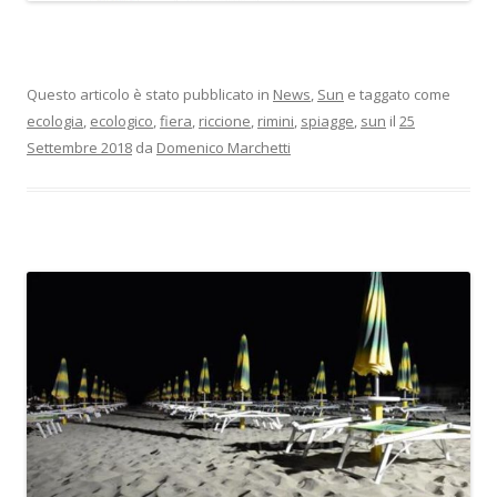
Questo articolo è stato pubblicato in
News
,
Sun
e taggato come
ecologia
,
ecologico
,
fiera
,
riccione
,
rimini
,
spiagge
,
sun
il
25
Settembre 2018
da
Domenico Marchetti