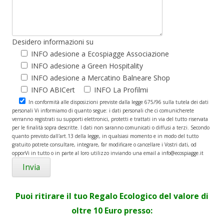
Desidero informazioni su
INFO adesione a Ecospiagge Associazione
INFO adesione a Green Hospitality
INFO adesione a Mercatino Balneare Shop
INFO ABICert
INFO La Profilmi
In conformità alle disposizioni previste dalla legge 675/96 sulla tutela dei dati
personali Vi informiamo di quanto segue: i dati personali che ci comunicherete
verranno registrati su supporti elettronici, protetti e trattati in via del tutto riservata
per le finalità sopra descritte. I dati non saranno comunicati o diffusi a terzi. Secondo
quanto previsto dall'art.13 della legge, in qualsiasi momento e in modo del tutto
gratuito potrete consultare, integrare, far modificare o cancellare i Vostri dati, od
opporVi in tutto o in parte al loro utilizzo inviando una email a info@ecospiagge.it
Puoi ritirare il tuo Regalo Ecologico del valore di
oltre 10 Euro presso: