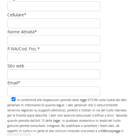
Cellulare*
Nome Attività*
P.IVA/Cod. Fisc.*
Sito web
Email*
In conformità alle disposizioni previste dalla legge 675/96 sulla tutela dei dati
personali Vi informiamo di quanto segue: i dati personali che ci comunicherete
verranno registrati su supporti elettronici, protetti e trattati in via del tutto riservata
per le finalità sopra descritte. I dati non saranno comunicati o diffusi a terzi. Secondo
quanto previsto dall'art.13 della legge, in qualsiasi momento e in modo del tutto
gratuito potrete consultare, integrare, far modificare o cancellare i Vostri dati, od
opporVi in tutto o in parte al loro utilizzo inviando una email a info@ecospiagge.it