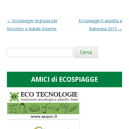
Navigazione
←
Ecospiagge ringrazia per
Ecospiagge ti aspetta a
articolo
l’incontro a Natale Insieme
Balnearia 2015
→
Ricerca
per:
AMICI di ECOSPIAGGE