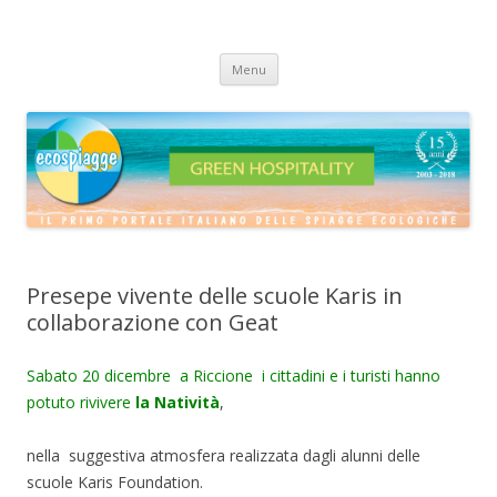
ECOSPIAGGE
Vai
Menu
al
contenuto
Presepe vivente delle scuole Karis in
collaborazione con Geat
Sabato 20 dicembre a Riccione i cittadini e i turisti hanno
potuto rivivere
la Natività
,
nella suggestiva atmosfera realizzata dagli alunni delle
scuole Karis Foundation.