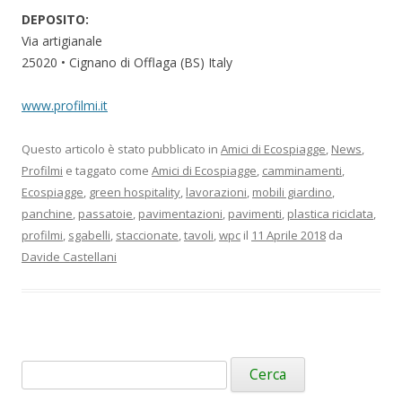
DEPOSITO:
Via artigianale
25020 • Cignano di Offlaga (BS) Italy
www.profilmi.it
Questo articolo è stato pubblicato in
Amici di Ecospiagge
,
News
,
Profilmi
e taggato come
Amici di Ecospiagge
,
camminamenti
,
Ecospiagge
,
green hospitality
,
lavorazioni
,
mobili giardino
,
panchine
,
passatoie
,
pavimentazioni
,
pavimenti
,
plastica riciclata
,
profilmi
,
sgabelli
,
staccionate
,
tavoli
,
wpc
il
11 Aprile 2018
da
Davide Castellani
Ricerca
per: