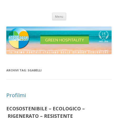
ECOSPIAGGE
Vai
Menu
al
contenuto
ARCHIVI TAG:
SGABELLI
Profilmi
ECOSOSTENIBILE – ECOLOGICO –
RIGENERATO – RESISTENTE