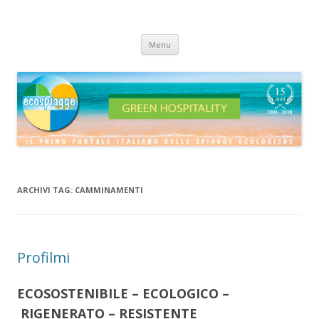
ECOSPIAGGE
Vai
Menu
al
contenuto
ARCHIVI TAG:
CAMMINAMENTI
Profilmi
ECOSOSTENIBILE – ECOLOGICO –
RIGENERATO – RESISTENTE