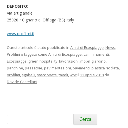
DEPOSITO:
Via artigianale
25020 • Cignano di Offlaga (BS) Italy
www.profilmi.it
Questo articolo è stato pubblicato in
Amici di Ecospiagge
,
News
,
Profilmi
e taggato come
Amici di Ecospiagge
,
camminamenti
,
Ecospiagge
,
green hospitality
,
lavorazioni
,
mobili giardino
,
panchine
,
passatoie
,
pavimentazioni
,
pavimenti
,
plastica riciclata
,
profilmi
,
sgabelli
,
staccionate
,
tavoli
,
wpc
il
11 Aprile 2018
da
Davide Castellani
Ricerca
per: