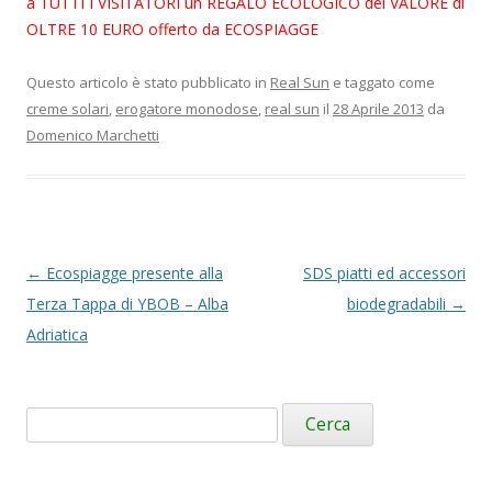
a TUTTI I VISITATORI un REGALO ECOLOGICO del VALORE di
OLTRE 10 EURO offerto da ECOSPIAGGE
Questo articolo è stato pubblicato in
Real Sun
e taggato come
creme solari
,
erogatore monodose
,
real sun
il
28 Aprile 2013
da
Domenico Marchetti
Navigazione
←
Ecospiagge presente alla
SDS piatti ed accessori
articolo
Terza Tappa di YBOB – Alba
biodegradabili
→
Adriatica
Ricerca
per: