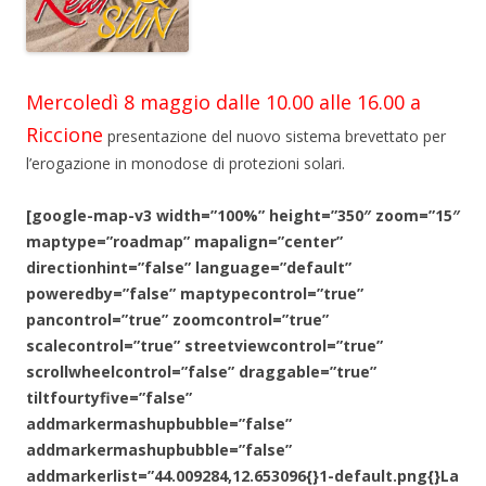
Mercoledì 8 maggio dalle 10.00 alle 16.00 a
Riccione
presentazione del nuovo sistema brevettato per
l’erogazione in monodose di protezioni solari.
[google-map-v3 width=”100%” height=”350″ zoom=”15″
maptype=”roadmap” mapalign=”center”
directionhint=”false” language=”default”
poweredby=”false” maptypecontrol=”true”
pancontrol=”true” zoomcontrol=”true”
scalecontrol=”true” streetviewcontrol=”true”
scrollwheelcontrol=”false” draggable=”true”
tiltfourtyfive=”false”
addmarkermashupbubble=”false”
addmarkermashupbubble=”false”
addmarkerlist=”44.009284,12.653096{}1-default.png{}La