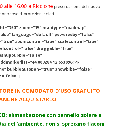
 alle 16.00 a Riccione
presentazione del nuovo
monodose di protezioni solari.
ght=”350″ zoom=”15″ maptype=”roadmap”
false” language=”default” poweredby=”false”
”true” zoomcontrol=”true” scalecontrol=”true”
elcontrol=”false” draggable=”true”
ashupbubble=”false”
dmarkerlist=”44.009284,12.653096{}1-
nne” bubbleautopan=”true” showbike=”false”
=”false”]
ATORE IN COMODATO D’USO GRATUITO
ANCHE ACQUISTARLO
 alimentazione con pannello solare e
ia dell’ambiente, non si sprecano flaconi