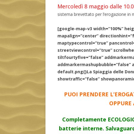
Mercoledì 8 maggio dalle 10.00
sistema brevettato per l’erogazione in 
[google-map-v3 width=”100%” hei
mapalign=”center” directionhint=”
maptypecontrol=”true” pancontrol=
streetviewcontrol=”true” scrollwhe
tiltfourtyfive=”false” addmarkerm
addmarkermashupbubble=”false” ad
default.png{}La Spiaggia delle Do
showtraffic=”false” showpanoramio
PUOI PRENDERE L’EROG
OPPURE 
Completamente ECOLOGICO:
batterie interne. Salvaguard