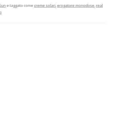
Sun
e taggato come
creme solari
,
erogatore monodose
,
real
i