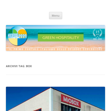
ECOSPIAGGE
Vai
Menu
al
contenuto
ARCHIVI TAG:
BOX