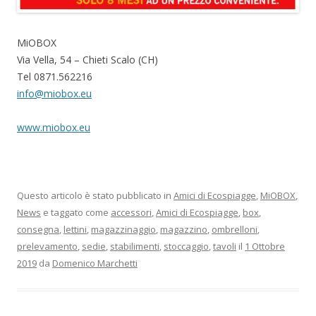
MiOBOX
Via Vella, 54 – Chieti Scalo (CH)
Tel 0871.562216
info@miobox.eu
www.miobox.eu
Questo articolo è stato pubblicato in
Amici di Ecospiagge
,
MiOBOX
,
News
e taggato come
accessori
,
Amici di Ecospiagge
,
box
,
consegna
,
lettini
,
magazzinaggio
,
magazzino
,
ombrelloni
,
prelevamento
,
sedie
,
stabilimenti
,
stoccaggio
,
tavoli
il
1 Ottobre
2019
da
Domenico Marchetti