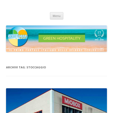
ECOSPIAGGE
Vai
Menu
al
contenuto
ARCHIVI TAG:
STOCCAGGIO