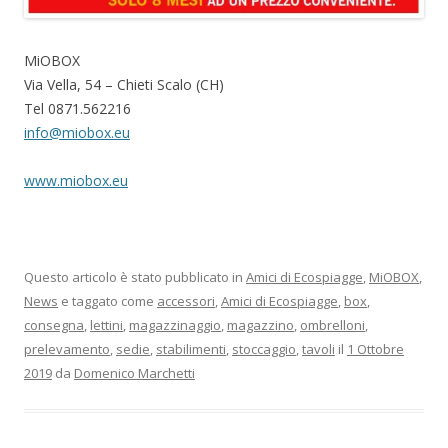
MiOBOX
Via Vella, 54 – Chieti Scalo (CH)
Tel 0871.562216
info@miobox.eu
www.miobox.eu
Questo articolo è stato pubblicato in
Amici di Ecospiagge
,
MiOBOX
,
News
e taggato come
accessori
,
Amici di Ecospiagge
,
box
,
consegna
,
lettini
,
magazzinaggio
,
magazzino
,
ombrelloni
,
prelevamento
,
sedie
,
stabilimenti
,
stoccaggio
,
tavoli
il
1 Ottobre
2019
da
Domenico Marchetti