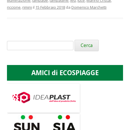
illuminazione
,
lampade
,
lampadine
,
led
,
luce
,
Marino Cristal
,
riccione
,
rimini
il
15 Febbraio 2018
da
Domenico Marchetti
Ricerca
per:
AMICI di ECOSPIAGGE