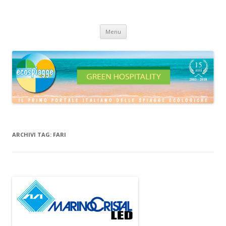
ECOSPIAGGE
Vai
Menu
al
contenuto
ARCHIVI TAG:
FARI