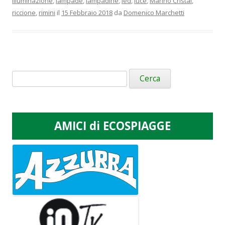
illuminazione
,
lampade
,
lampadine
,
led
,
luce
,
Marino Cristal
,
riccione
,
rimini
il
15 Febbraio 2018
da
Domenico Marchetti
Ricerca
per:
AMICI di ECOSPIAGGE