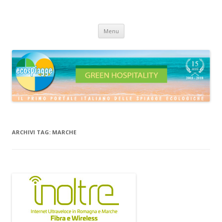
ECOSPIAGGE
Vai
Menu
al
contenuto
ARCHIVI TAG:
MARCHE